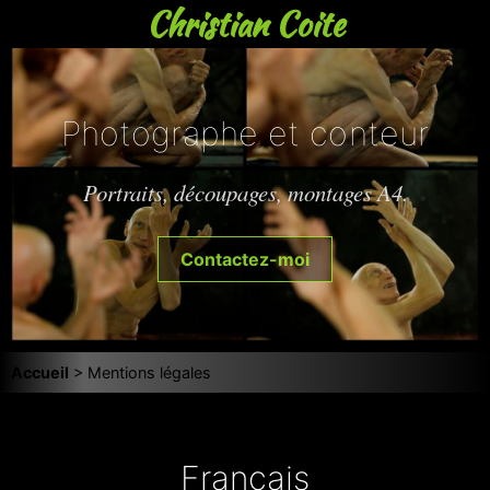
Christian Coite
Photographe et conteur
Portraits, découpages, montages A4.
Contactez-moi
Accueil
> Mentions légales
Français